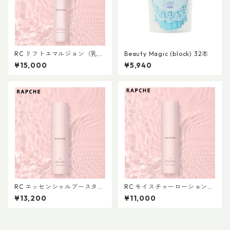
RC リフトエマルジョン（乳
Beauty Magic (block) 32本
液）
¥15,000
¥5,940
RC エッセンシャルブースター
RC モイスチャーローション
（美容液）
（化粧水）
¥13,200
¥11,000